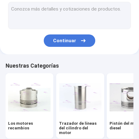
Aros del émbolo del motor
Equipo del trazador de líneas del cilindro
Junta de la culata de motor
Continuar
Equipo de la junta del motor
Piezas del turbocompresor del motor
Nuestras Categorías
Transportes del motor diesel
Reemplazo del disco de embrague
Inyector de combustible diesel
Bomba de agua del motor
Los motores
Trazador de líneas
Pistón del mot
Bomba del extractor del aceite
recambios
del cilindro del
diesel
motor