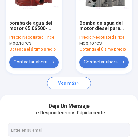
Sobre nosotros
Visita a la fábrica
bomba de agua del
Bomba de agua del
motor 65.06500-
motor diesel para
Control de Calidad
6145D para Doosan
IZUSU 4LE2 5-
Precio:
Negotiated Price
Precio:
Negotiated Price
D1146 DE08T
87311148-0
MOQ:
10PCS
MOQ:
10PCS
Contacto
Obtenga el último precio
Obtenga el último precio
Solicitar una cotización
Contactar ahora
Contactar ahora
VR
Vea más
Los motores recambios
Deja Un Mensaje
Le Responderemos Rápidamente
Trazador de líneas del cilindro del motor
Pistón del motor diesel