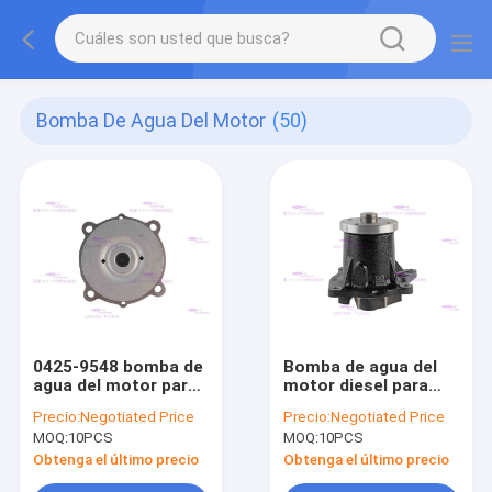
Bomba De Agua Del Motor
(50)
0425-9548 bomba de
Bomba de agua del
agua del motor para
motor diesel para
D6D D7D 2140-4502
Mitsubishi S6K-TAA
Precio:
Negotiated Price
Precio:
Negotiated Price
34345-10051
MOQ:
10PCS
MOQ:
10PCS
Obtenga el último precio
Obtenga el último precio