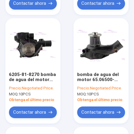
Contactar ahora
Contactar ahora
6205-81-8270 bomba
bomba de agua del
de agua del motor
motor 65.06500-
para KOMATSU
6402C para DOOSAN
Precio:
Negotiated Price
Precio:
Negotiated Price
SAA4D95LE B3.3
DB58-5
MOQ:
10PCS
MOQ:
10PCS
Obtenga el último precio
Obtenga el último precio
Contactar ahora
Contactar ahora