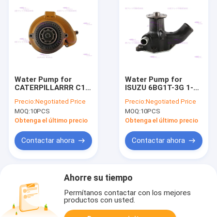
Water Pump for
Water Pump for
CATERPILLARRR C13
ISUZU 6BG1T-3G 1-
223-9145
13650017-0
Precio:
Negotiated Price
Precio:
Negotiated Price
MOQ:
10PCS
MOQ:
10PCS
Obtenga el último precio
Obtenga el último precio
Contactar ahora
Contactar ahora
Ahorre su tiempo
Permítanos contactar con los mejores
productos con usted.