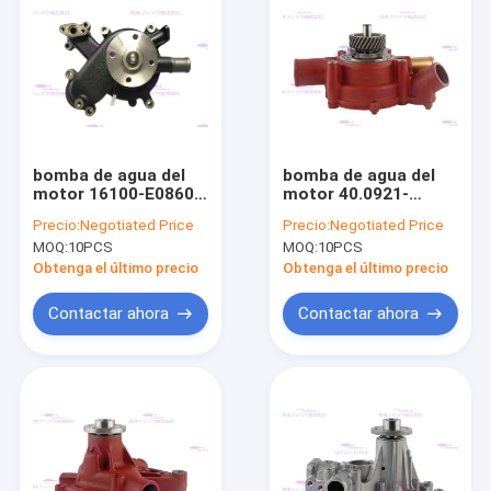
bomba de agua del
bomba de agua del
motor 16100-E0860
motor 40.0921-
para HINO P11CT
00160A para Doosan
Precio:
Negotiated Price
Precio:
Negotiated Price
DE12T
MOQ:
10PCS
MOQ:
10PCS
Obtenga el último precio
Obtenga el último precio
Contactar ahora
Contactar ahora
Inicio
Productos
VR Show