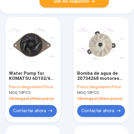
Dar su requisito
Water Pump for
Bomba de agua de
KOMATSU 6D102/6BT
20734268 motores
3286278
para D12D/C
Precio:
Negotiated Price
Precio:
Negotiated Price
MOQ:
10PCS
MOQ:
10PCS
Obtenga el último precio
Obtenga el último precio
Contactar ahora
Contactar ahora