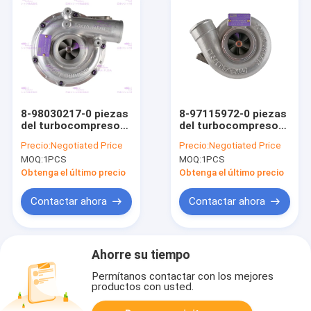
8-98030217-0 piezas
8-97115972-0 piezas
del turbocompresor
del turbocompresor
del motor diesel para
del motor para ISUZU
Precio:
Negotiated Price
Precio:
Negotiated Price
ISUZU 4HK1 SH240-3
4BG1T SK120-5
MOQ:
1PCS
MOQ:
1PCS
EX120-5
Obtenga el último precio
Obtenga el último precio
Contactar ahora
Contactar ahora
Ahorre su tiempo
Permítanos contactar con los mejores
productos con usted.