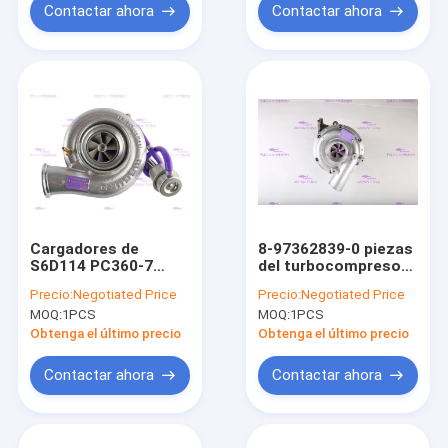
Contactar ahora
Contactar ahora
Cargadores de
8-97362839-0 piezas
S6D114 PC360-7
del turbocompresor
6CT8.3 KOMATSU
del motor para ISUZU
Precio:
Negotiated Price
Precio:
Negotiated Price
Turbo 6743-81-8040
4HK1-TC ZX240-3
MOQ:
1PCS
MOQ:
1PCS
4038421 4035653H
Obtenga el último precio
Obtenga el último precio
Contactar ahora
Contactar ahora