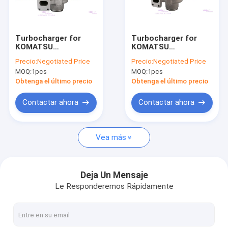
Sobre nosotros
Visita a la fábrica
Turbocharger for
Turbocharger for
KOMATSU
KOMATSU
Control de Calidad
SAA6D102/6BT 6735-
SAA6D107E-1B 6754-
Precio:
Negotiated Price
Precio:
Negotiated Price
81-8031
81-8090
MOQ:
1pcs
MOQ:
1pcs
Contacto
Obtenga el último precio
Obtenga el último precio
Solicitar una cotización
Contactar ahora
Contactar ahora
VR
Vea más
Los motores recambios
Deja Un Mensaje
Le Responderemos Rápidamente
Trazador de líneas del cilindro del motor
Pistón del motor diesel