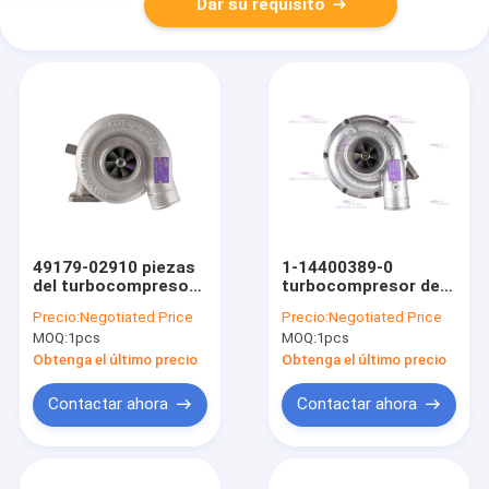
Dar su requisito
49179-02910 piezas
1-14400389-0
del turbocompresor
turbocompresor del
del motor para
motor para ISUZU
Precio:
Negotiated Price
Precio:
Negotiated Price
Mitsubishi C6.4
6BG1T
MOQ:
1pcs
MOQ:
1pcs
E320D
Obtenga el último precio
Obtenga el último precio
Contactar ahora
Contactar ahora