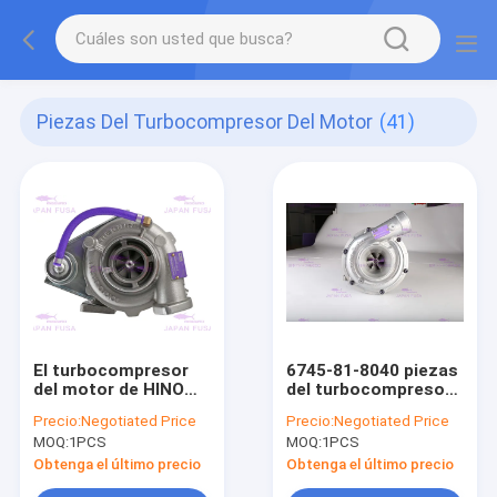
Piezas Del Turbocompresor Del Motor
(41)
El turbocompresor
6745-81-8040 piezas
del motor de HINO
del turbocompresor
J08E-TM SK350-8
del motor, cargador
Precio:
Negotiated Price
Precio:
Negotiated Price
S1760-E0200 parte
de PC300-8 PC350-7
MOQ:
1PCS
MOQ:
1PCS
24100-4640 787846-
S6D114 KOMATSU
5001
Turbo
Obtenga el último precio
Obtenga el último precio