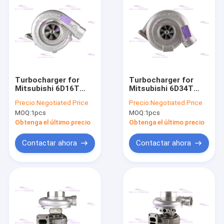
Turbocharger for
Turbocharger for
Mitsubishi 6D16T
Mitsubishi 6D34T
ME078550
ME088840
Precio:
Negotiated Price
Precio:
Negotiated Price
MOQ:
1pcs
MOQ:
1pcs
Obtenga el último precio
Obtenga el último precio
Contactar ahora
Contactar ahora
Inicio
Productos
VR Show