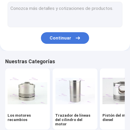
Aros del émbolo del motor
Equipo del trazador de líneas del cilindro
Junta de la culata de motor
Continuar
Equipo de la junta del motor
Piezas del turbocompresor del motor
Nuestras Categorías
Transportes del motor diesel
Reemplazo del disco de embrague
Inyector de combustible diesel
Bomba de agua del motor
Los motores
Trazador de líneas
Pistón del mot
Bomba del extractor del aceite
recambios
del cilindro del
diesel
motor