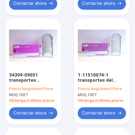
Contactar ahora
Contactar ahora
34309-09051
1-11510074-1
transportes
transportes del
principales del motor
motor diesel para el
Precio:
Negotiated Price
Precio:
Negotiated Price
para MITSUBISHI
transporte principal
MOQ:
1SET
MOQ:
1SET
S6KT 320B 320C
de Isuzu 6BD1 6BG1
Obtenga el último precio
Obtenga el último precio
Contactar ahora
Contactar ahora