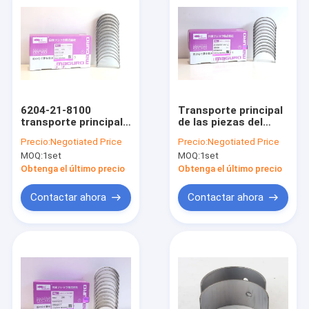
6204-21-8100
Transporte principal
transporte principal
de las piezas del
del motor para
motor para
Precio:
Negotiated Price
Precio:
Negotiated Price
KOMATSU 6D95
KOMATSU 6D102
MOQ:
1set
MOQ:
1set
6D107 4893693
Obtenga el último precio
Obtenga el último precio
Contactar ahora
Contactar ahora
Inicio
Productos
VR Show