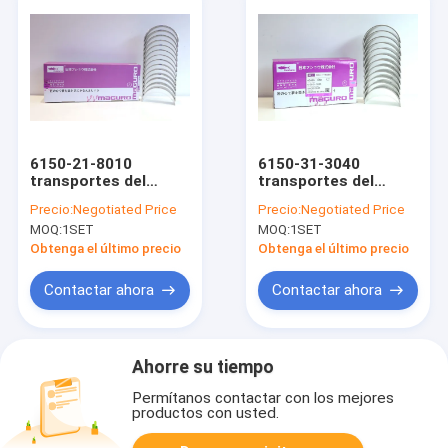
6150-21-8010
6150-31-3040
transportes del
transportes del
motor diesel,
motor diesel,
Precio:
Negotiated Price
Precio:
Negotiated Price
transporte principal
KOMATSU 6D125 que
MOQ:
1SET
MOQ:
1SET
del motor de
lleva la barra de la
KOMATSU 6D125
estafa
Obtenga el último precio
Obtenga el último precio
Contactar ahora
Contactar ahora
Ahorre su tiempo
Permítanos contactar con los mejores
productos con usted.