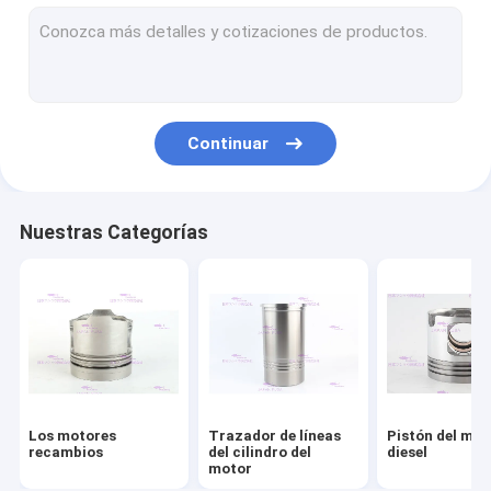
Aros del émbolo del motor
Equipo del trazador de líneas del cilindro
Junta de la culata de motor
Continuar
Equipo de la junta del motor
Piezas del turbocompresor del motor
Nuestras Categorías
Transportes del motor diesel
Reemplazo del disco de embrague
Inyector de combustible diesel
Bomba de agua del motor
Los motores
Trazador de líneas
Pistón del mot
Bomba del extractor del aceite
recambios
del cilindro del
diesel
motor