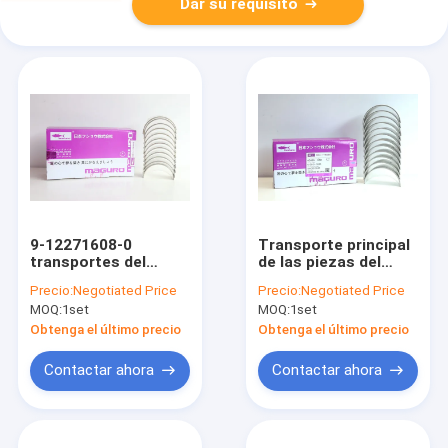
Dar su requisito
9-12271608-0
Transporte principal
transportes del
de las piezas del
motor diesel para
motor para
Precio:
Negotiated Price
Precio:
Negotiated Price
ISUZU 6BD16BG1T
KOMATSU 6D125
MOQ:
1set
MOQ:
1set
6150-31-3040
Obtenga el último precio
Obtenga el último precio
Contactar ahora
Contactar ahora