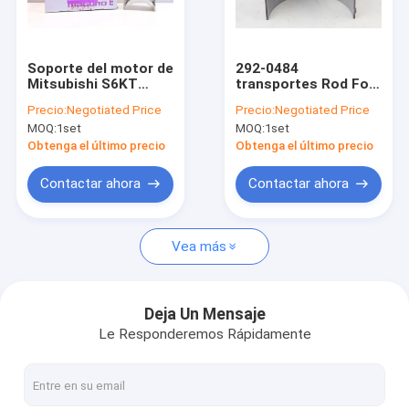
Sobre nosotros
Visita a la fábrica
Soporte del motor de
292-0484
Mitsubishi S6KT
transportes Rod For
Control de Calidad
34219-00500 Rod
C13 del motor diesel
Precio:
Negotiated Price
Precio:
Negotiated Price
MOQ:
1set
MOQ:
1set
Contacto
Obtenga el último precio
Obtenga el último precio
Solicitar una cotización
Contactar ahora
Contactar ahora
VR
Vea más
Los motores recambios
Deja Un Mensaje
Le Responderemos Rápidamente
Trazador de líneas del cilindro del motor
Pistón del motor diesel