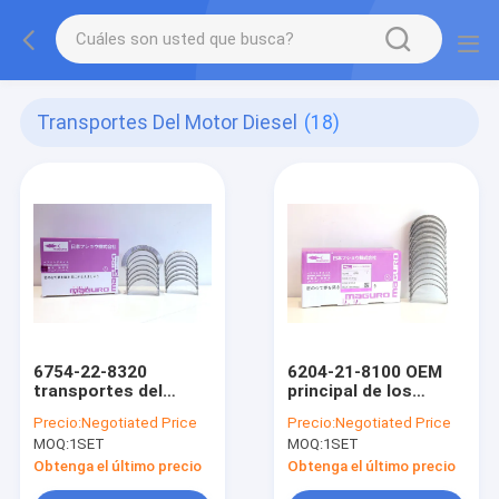
Transportes Del Motor Diesel
(18)
6754-22-8320
6204-21-8100 OEM
transportes del
principal de los
motor diesel para
transportes del
Precio:
Negotiated Price
Precio:
Negotiated Price
KOMATSU 6D102
motor diesel para
MOQ:
1SET
MOQ:
1SET
6D107
Japón KOMATSU
6D95
Obtenga el último precio
Obtenga el último precio