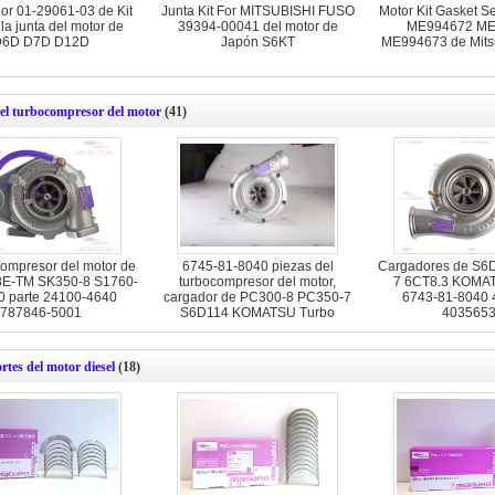
or 01-29061-03 de Kit
Junta Kit For MITSUBISHI FUSO
Motor Kit Gasket S
la junta del motor de
39394-00041 del motor de
ME994672 ME
D6D D7D D12D
Japón S6KT
ME994673 de Mits
del turbocompresor del motor
(41)
compresor del motor de
6745-81-8040 piezas del
Cargadores de S6
8E-TM SK350-8 S1760-
turbocompresor del motor,
7 6CT8.3 KOMA
 parte 24100-4640
cargador de PC300-8 PC350-7
6743-81-8040
787846-5001
S6D114 KOMATSU Turbo
403565
rtes del motor diesel
(18)