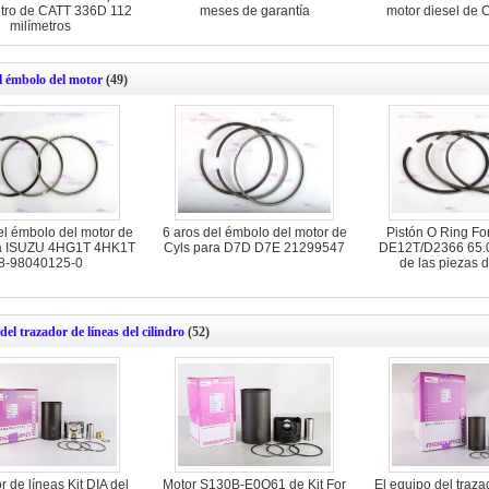
etro de CATT 336D 112
meses de garantía
motor diesel de
milímetros
l émbolo del motor
(49)
el émbolo del motor de
6 aros del émbolo del motor de
Pistón O Ring F
ra ISUZU 4HG1T 4HK1T
Cyls para D7D D7E 21299547
DE12T/D2366 65.
8-98040125-0
de las piezas 
el trazador de líneas del cilindro
(52)
 de líneas Kit DIA del
Motor S130B-E0Q61 de Kit For
El equipo del traza