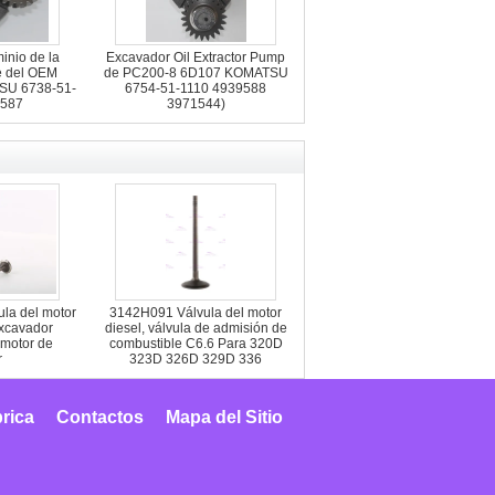
inio de la
Excavador Oil Extractor Pump
e del OEM
de PC200-8 6D107 KOMATSU
SU 6738-51-
6754-51-1110 4939588
9587
3971544)
la del motor
3142H091 Válvula del motor
excavador
diesel, válvula de admisión de
motor de
combustible C6.6 Para 320D
r
323D 326D 329D 336
brica
Contactos
Mapa del Sitio