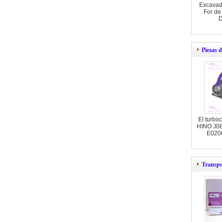
Excavad
For de 
Piezas 
El turbo
HINO J0
E0200
Transpo