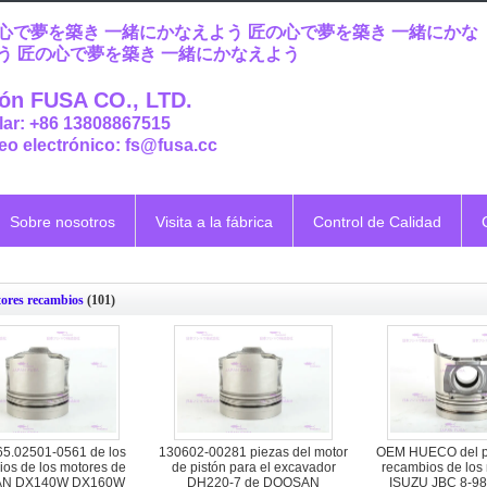
心で夢を築き 一緒にかなえよう 匠の心で夢を築き 一緒にかな
う 匠の心で夢を築き 一緒にかなえよう
ón FUSA CO., LTD.
lar: +86 13808867515
eo electrónico: fs@fusa.cc
Sobre nosotros
Visita a la fábrica
Control de Calidad
ores recambios
(101)
65.02501-0561 de los
130602-00281 piezas del motor
OEM HUECO del pi
os de los motores de
de pistón para el excavador
recambios de los
N DX140W DX160W
DH220-7 de DOOSAN
ISUZU JBC 8-9