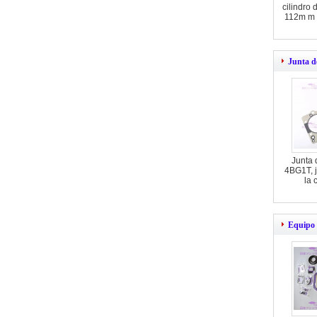
cilindro
112m m
Junta d
Junta 
4BG1T, 
la 
Equipo 