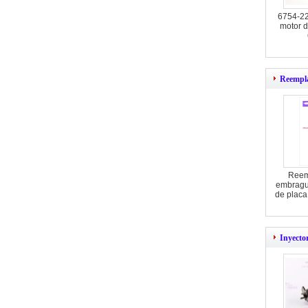
6754-22
motor 
Reempla
Reem
embragu
de plac
Inyecto