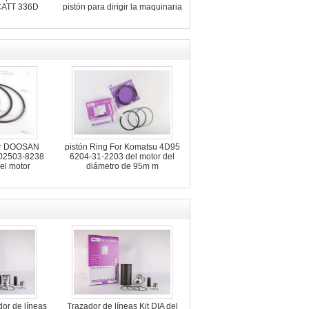
 CATT 336D
pistón para dirigir la maquinaria
or DOOSAN
pistón Ring For Komatsu 4D95
02503-8238
6204-31-2203 del motor del
del motor
diámetro de 95m m
dor de líneas
Trazador de líneas Kit DIA del