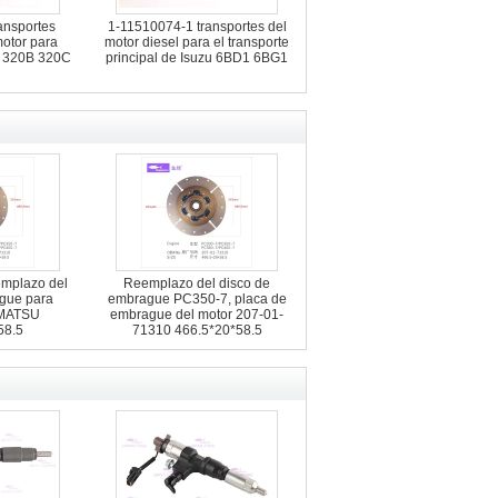
ansportes
1-11510074-1 transportes del
motor para
motor diesel para el transporte
 320B 320C
principal de Isuzu 6BD1 6BG1
mplazo del
Reemplazo del disco de
gue para
embrague PC350-7, placa de
MATSU
embrague del motor 207-01-
58.5
71310 466.5*20*58.5