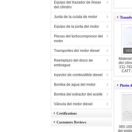
Equipo del trazador de líneas
del cilindro
Junta de la culata de motor
Trazador
Equipo de la junta del motor
Piezas del turbocompresor del
motor
Transportes del motor diesel
Material
Reemplazo del disco de
del cili
embrague
211-782
CATT 
Inyector de combustible diesel
Bomba de agua del motor
Pistón d
Bomba del extractor del aceite
Válvula del motor diesel
Certifications
Customers Reviews
385-165
del pistó