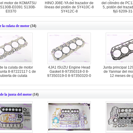
 del motor de KOMATSU
HINO J08E-YA del trazador de
del cilindro de PC
 S130B-E0391 S130B-
líneas del pistón de SY410C-8
5, pistón del traza
E0370
SY412C-8
fijó 6209-3
e la culata de motor
(34)
de la culata de motor
4JA1 ISUZU Engine Head
Junta principal 1
junta 8-87222117-1 de
Gasket 8-97350318-0 8-
de Yanmar del mo
cubierta de culata
97350319-0 8-97350320-0
12 meses de g
de la junta del motor
(14)