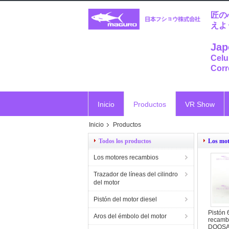
匠の
えよ
Jap
Celu
Corr
Inicio
Productos
VR Show
Inicio
Productos
Vr
Todos los productos
Los mot
Los motores recambios
Trazador de líneas del cilindro
del motor
Pistón del motor diesel
Pistón 
Aros del émbolo del motor
recambi
DOOSA