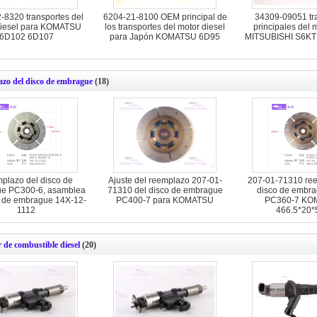
-8320 transportes del
6204-21-8100 OEM principal de
34309-09051 tr
diesel para KOMATSU
los transportes del motor diesel
principales del 
6D102 6D107
para Japón KOMATSU 6D95
MITSUBISHI S6KT
zo del disco de embrague
(18)
plazo del disco de
Ajuste del reemplazo 207-01-
207-01-71310 ree
e PC300-6, asamblea
71310 del disco de embrague
disco de embra
a de embrague 14X-12-
PC400-7 para KOMATSU
PC360-7 KO
1112
466.5*20*
r de combustible diesel
(20)