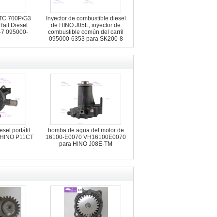
-TC 700P/G3
Inyector de combustible diesel
il Diesel
de HINO J05E, inyector de
-7 095000-
combustible común del carril
095000-6353 para SK200-8
sel portátil
bomba de agua del motor de
 HINO P11CT
16100-E0070 VH16100E0070
para HINO J08E-TM