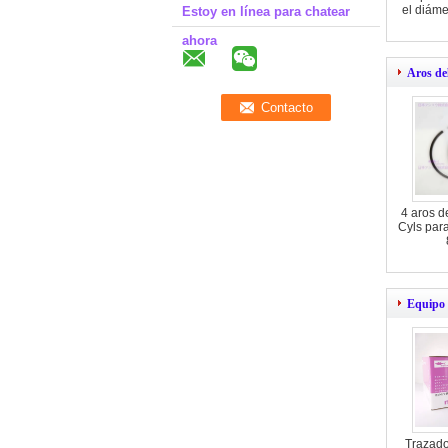
el diám
Estoy en línea para chatear
ahora
Aros de
4 aros d
Cyls pa
Equipo d
Trazador