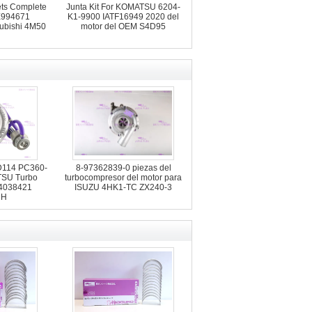
ets Complete
Junta Kit For KOMATSU 6204-
994671
K1-9900 IATF16949 2020 del
ubishi 4M50
motor del OEM S4D95
D114 PC360-
8-97362839-0 piezas del
TSU Turbo
turbocompresor del motor para
 4038421
ISUZU 4HK1-TC ZX240-3
3H