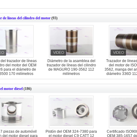
 de líneas del cilindro del motor
(93)
 del trazador de líneas
Diámetro de la asamblea del
Trazador de líneas 
ndro del motor del OEM
trazador de líneas del cilindro
del motor de IS
6 para el diámetro de
de MAGURO 190-3562 112
3562, manga del ar
3500 170 milímetros
milímetros
diámetro 336D 112
el motor diesel
(186)
7 piezas de automóvil
Pistón del OEM 324-7380 para
Certificado ISO90
n del motor diesel para
el motor diesel C9 CATT 12
OEM 385-1657 del