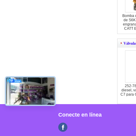
Bomba de
de S6K,
engrana
CATT E
Válvula 
252-78
diesel, v
C7 para
Conecte en línea