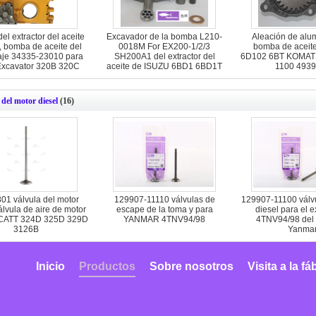
l extractor del aceite
Excavador de la bomba L210-
Aleación de alum
 bomba de aceite del
0018M For EX200-1/2/3
bomba de aceit
je 34335-23010 para
SH200A1 del extractor del
6D102 6BT KOMAT
xcavator 320B 320C
aceite de ISUZU 6BD1 6BD1T
1100 493
del motor diesel
(16)
01 válvula del motor
129907-11110 válvulas de
129907-11100 válvu
álvula de aire de motor
escape de la toma y para
diesel para el 
 CATT 324D 325D 329D
YANMAR 4TNV94/98
4TNV94/98 del 
3126B
Yanma
Inicio
Productos
Sobre nosotros
Visita a la fá