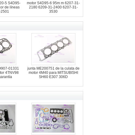
120-5 S4D95-
motor S4D95-6 95m m 6207-31-
dor de líneas
2180 6209-31-2400 6207-31-
1-2501
3530
29907-01331
junta ME200751 de la culata de
tor 4TNV98
motor 4M40 para MITSUBISHI
arantía
SH60 E307 306D