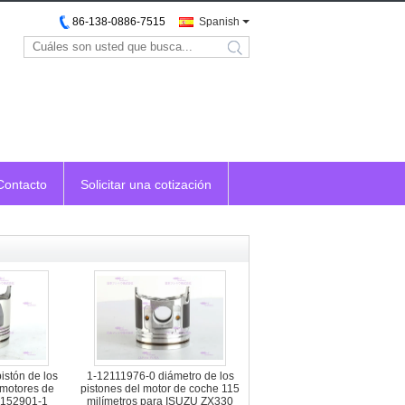
86-138-0886-7515
Spanish
search
Contacto
Solicitar una cotización
stón de los
1-12111976-0 diámetro de los
 motores de
pistones del motor de coche 115
8152901-1
milímetros para ISUZU ZX330