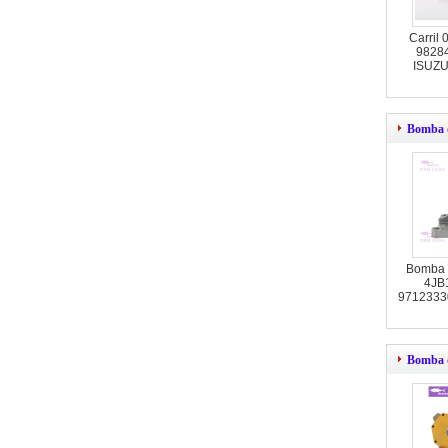
Carril
9828
ISUZU 
Bomba d
Bomba 
4JB
9712333
Bomba de