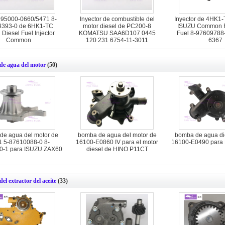
 095000-0660/5471 8-
Inyector de combustible del
Inyector de 4HK1
4393-0 de 6HK1-TC
motor diesel de PC200-8
ISUZU Common Ra
Diesel Fuel Injector
KOMATSU SAA6D107 0445
Fuel 8-97609788
Common
120 231 6754-11-3011
6367
e agua del motor
(50)
de agua del motor de
bomba de agua del motor de
bomba de agua die
1 5-87610088-0 8-
16100-E0860 IV para el motor
16100-E0490 para
0-1 para ISUZU ZAX60
diesel de HINO P11CT
l extractor del aceite
(33)