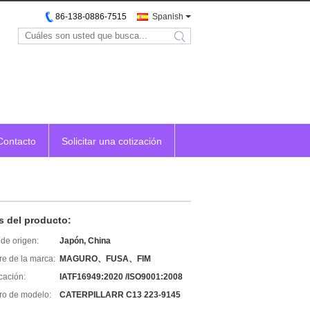
86-138-0886-7515
Spanish
search
Contacto
Solicitar una cotización
s del producto:
de origen:
Japón, China
e de la marca:
MAGURO、FUSA、FIM
icación:
IATF16949:2020 /ISO9001:2008
o de modelo:
CATERPILLARR C13 223-9145