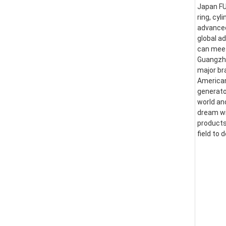
Japan FUS
ring, cyl
advanced
global a
can meet
Guangzhou
major br
American
generator
world an
dream wi
products
field to 