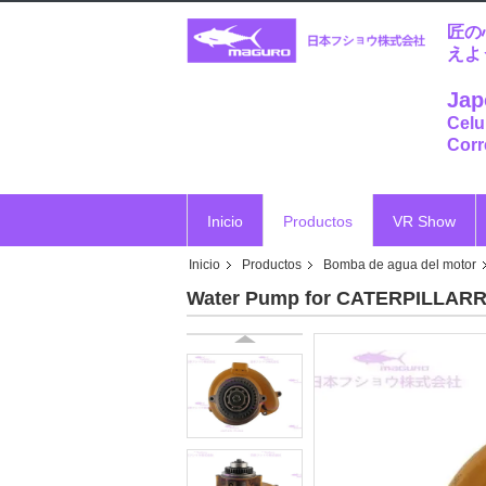
匠の
えよ
Jap
Celu
Corr
Inicio
Productos
VR Show
Inicio
Productos
Bomba de agua del motor
Vr
Water Pump for CATERPILLARR