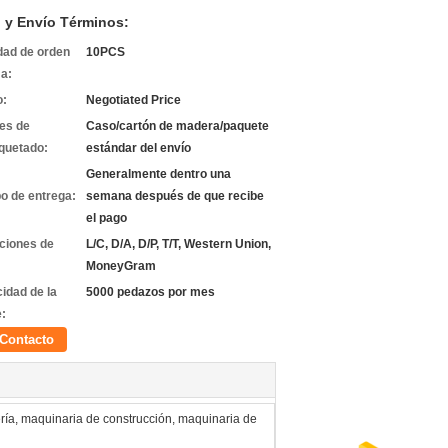
 y Envío Términos:
dad de orden
10PCS
a:
o:
Negotiated Price
les de
Caso/cartón de madera/paquete
quetado:
estándar del envío
Generalmente dentro una
o de entrega:
semana después de que recibe
el pago
ciones de
L/C, D/A, D/P, T/T, Western Union,
MoneyGram
idad de la
5000 pedazos por mes
e:
Contacto
ría, maquinaria de construcción, maquinaria de