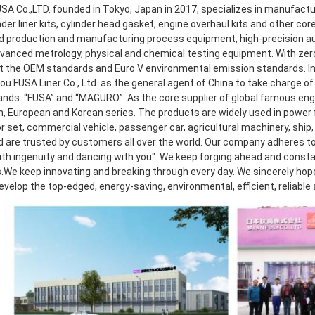
A Co.,LTD. founded in Tokyo, Japan in 2017, specializes in manufacturin
inder liner kits, cylinder head gasket, engine overhaul kits and other co
 production and manufacturing process equipment, high-precision aut
dvanced metrology, physical and chemical testing equipment. With zero 
 the OEM standards and Euro V environmental emission standards. In 2
 FUSA Liner Co., Ltd. as the general agent of China to take charge of r
ands: “FUSA” and “MAGURO”. As the core supplier of global famous eng
, European and Korean series. The products are widely used in power f
 set, commercial vehicle, passenger car, agricultural machinery, ship, 
d are trusted by customers all over the world. Our company adheres to 
th ingenuity and dancing with you". We keep forging ahead and consta
.We keep innovating and breaking through every day. We sincerely hope t
develop the top-edged, energy-saving, environmental, efficient, reliable