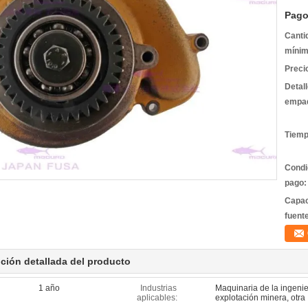
Pago
Canti
mínim
Preci
Detal
empa
Tiemp
Condi
pago:
Capac
fuent
ción detallada del producto
1 año
Industrias
Maquinaria de la ingenie
aplicables:
explotación minera, otra