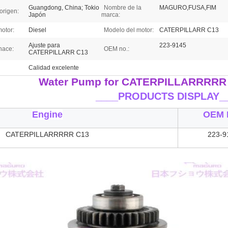
Guangdong, China; Tokio
Nombre de la
MAGURO,FUSA,FIM
origen:
Japón
marca:
motor:
Diesel
Modelo del motor:
CATERPILLARR C13
Ajuste para
223-9145
hace:
OEM no.:
CATERPILLARR C13
Calidad excelente
Water Pump for CATERPILLARRRRR 
____
PRODUCTS DISPLAY_
Engine
OEM 
CATERPILLARRRRR C13
223-9