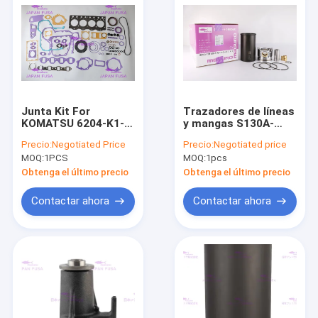
Junta Kit For
Trazadores de líneas
KOMATSU 6204-K1-
y mangas S130A-
9900 IATF16949 2020
E0101/97 S130B-
Precio:
Negotiated Price
Precio:
Negotiated price
del motor del OEM
E0391 del cilindro del
MOQ:
1PCS
MOQ:
1pcs
S4D95
motor J08E de HINO
Obtenga el último precio
Obtenga el último precio
Contactar ahora
Contactar ahora