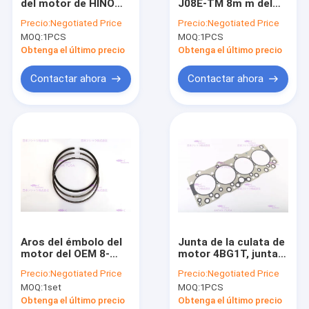
del motor de HINO
J08E-TM 8m m del
Sobre nosotros
J08E-TM SK350-8
motor diesel de HINO
Precio:
Negotiated Price
Precio:
Negotiated Price
S1760-E0200 parte
OEM S130A-E0101/97
MOQ:
1PCS
MOQ:
1PCS
24100-4640 787846-
de 112 milímetros
Visita a la fábrica
5001
Obtenga el último precio
Obtenga el último precio
Control de Calidad
Contactar ahora
Contactar ahora
Contacto
Solicitar una cotización
VR
Los motores recambios
Aros del émbolo del
Junta de la culata de
motor del OEM 8-
motor 4BG1T, junta
Trazador de líneas del cilindro del motor
98040125-0 para el
8-87222117-1 de la
Precio:
Negotiated Price
Precio:
Negotiated Price
diámetro 115m m de
cubierta de culata
Pistón del motor diesel
MOQ:
1set
MOQ:
1PCS
ISUZU 4HK1T
Obtenga el último precio
Obtenga el último precio