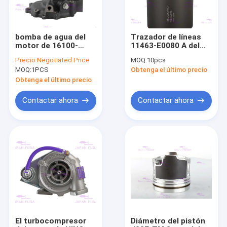
bomba de agua del
Trazador de líneas
motor de 16100-
11463-E0080 A del
E0070 VH16100E0070
cilindro del motor
Precio:
Negotiated Price
MOQ:
10pcs
para HINO J08E-TM
para el diámetro
MOQ:
1PCS
Obtenga el último precio
112m m del motor
J08E 3m m de los
Obtenga el último precio
camiones de HINO
Contactar ahora
Contactar ahora
Inicio
Productos
VR Show
El turbocompresor
Diámetro del pistón