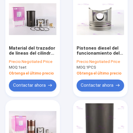
Material del trazador
Pistones diesel del
de líneas del cilindro
funcionamiento del
del motor SK250-8
OEM 6207-31-2180
Precio:
Negotiated Price
Precio:
Negotiated Price
para KOMATSU
MOQ:
1set
MOQ:
1PCS
S6D95-6
Obtenga el último precio
Obtenga el último precio
Contactar ahora
Contactar ahora