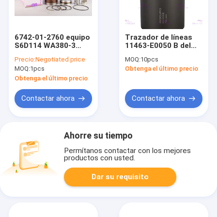
6742-01-2760 equipo
Trazador de líneas
S6D114 WA380-3
11463-E0050 B del
QSL9 de la manga del
cilindro del motor
Precio:
Negotiated price
MOQ:
10pcs
cilindro para el motor
para el diámetro
MOQ:
1pcs
Obtenga el último precio
de KOMATSU
112m m del motor
J08E 3m m de los
Obtenga el último precio
camiones de HINO
Contactar ahora
Contactar ahora
Ahorre su tiempo
Permítanos contactar con los mejores
productos con usted.
Dar su requisito