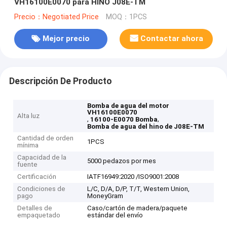
VH16100E0070 para HINO J08E-TM
Precio：Negotiated Price
MOQ：1PCS
Mejor precio
Contactar ahora
Descripción De Producto
Bomba de agua del motor
VH16100E0070
Alta luz
,
,
16100-E0070 Bomba
Bomba de agua del hino de J08E-TM
Cantidad de orden
1PCS
mínima
Capacidad de la
5000 pedazos por mes
fuente
Certificación
IATF16949:2020 /ISO9001:2008
Condiciones de
L/C, D/A, D/P, T/T, Western Union,
pago
MoneyGram
Detalles de
Caso/cartón de madera/paquete
empaquetado
estándar del envío