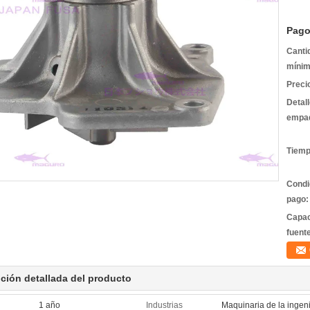
Pago
Canti
mínim
Preci
Detal
empa
Tiemp
Condi
pago:
Capac
fuent
ción detallada del producto
1 año
Industrias
Maquinaria de la ingen