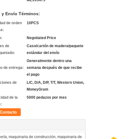
ME993473
 y Envío Términos:
dad de orden
10PCS
a:
o:
Negotiated Price
les de
Caso/cartón de madera/paquete
quetado:
estándar del envío
Generalmente dentro una
o de entrega:
semana después de que recibe
el pago
ciones de
L/C, D/A, D/P, T/T, Western Union,
MoneyGram
idad de la
5000 pedazos por mes
e:
Contacto
iería, maquinaria de construcción, maquinaria de