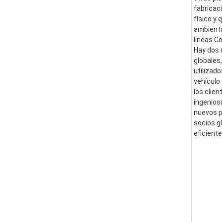
fabricac
físico y
ambienta
líneas C
Hay dos 
globales
utilizad
vehículo
los clie
ingenios
nuevos p
socios g
eficient