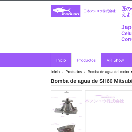
匠の
えよ
Jap
Celu
Corr
Inicio
Productos
VR Show
Inicio
Productos
Bomba de agua del motor
Vr
Bomba de agua de SH60 Mitsub