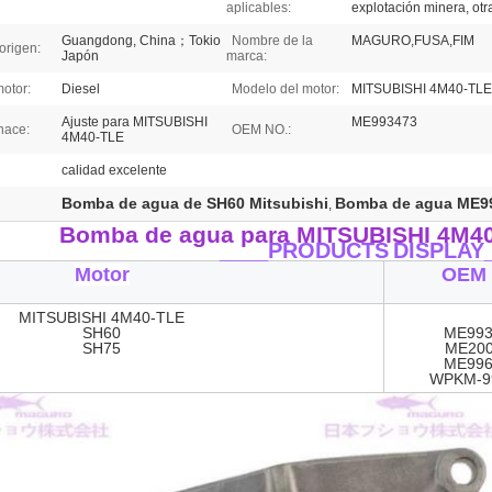
aplicables:
explotación minera, otr
Guangdong, China；Tokio
Nombre de la
MAGURO,FUSA,FIM
origen:
Japón
marca:
motor:
Diesel
Modelo del motor:
MITSUBISHI 4M40-TL
Ajuste para MITSUBISHI
ME993473
hace:
OEM NO.:
4M40-TLE
calidad excelente
Bomba de agua de SH60 Mitsubishi
Bomba de agua ME9
,
Bomba de agua para MITSUBISHI 4M4
____PRODUCTS
DISPLAY
Motor
OEM 
MITSUBISHI 4M40-TLE
SH60
ME993
SH75
ME200
ME996
WPKM-9