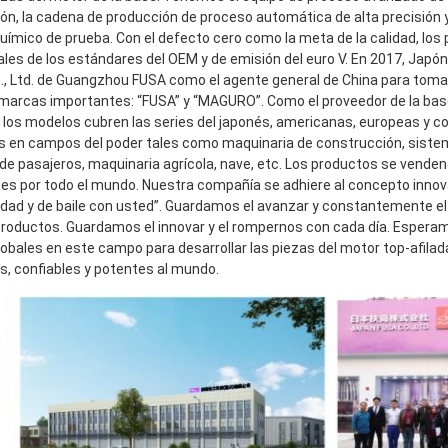
ión, la cadena de producción de proceso automática de alta precisión y
 químico de prueba. Con el defecto cero como la meta de la calidad, lo
les de los estándares del OEM y de emisión del euro V. En 2017, Japón F
o., Ltd. de Guangzhou FUSA como el agente general de China para tomar
marcas importantes: “FUSA” y “MAGURO”. Como el proveedor de la base
, los modelos cubren las series del japonés, americanas, europeas y 
os en campos del poder tales como maquinaria de construcción, sistem
 de pasajeros, maquinaria agrícola, nave, etc. Los productos se venden
ntes por todo el mundo. Nuestra compañía se adhiere al concepto innov
idad y de baile con usted”. Guardamos el avanzar y constantemente el d
roductos. Guardamos el innovar y el rompernos con cada día. Esperam
lobales en este campo para desarrollar las piezas del motor top-afilada
es, confiables y potentes al mundo.