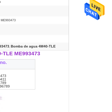
a
E ME993473
93473
Bomba de agua 4M40-TLE
,
0-TLE ME993473
__
no.
473
411
789
96789