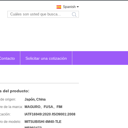
Spanish
search
Contacto
Solicitar una cotización
s del producto:
de origen:
Japón, China
e de la marca:
MAGURO、FUSA、FIM
icación:
IATF16949:2020 /ISO9001:2008
o de modelo:
MITSUBISHI 4M40-TLE