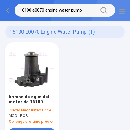
16100 E0070 Engine Water Pump
(1)
bomba de agua del
motor de 16100-
E0070 VH16100E0070
Precio:
Negotiated Price
para HINO J08E-TM
MOQ:
1PCS
Obtenga el último precio