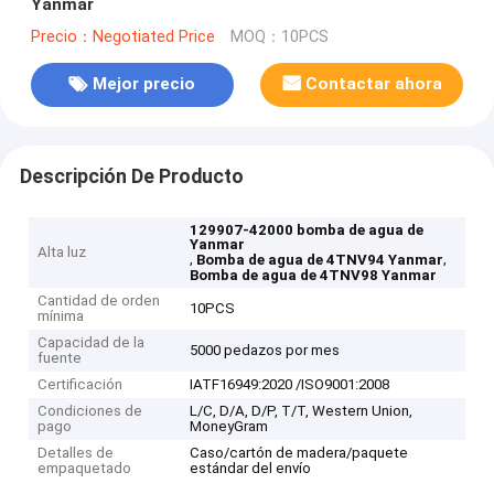
Yanmar
Precio：Negotiated Price
MOQ：10PCS
Mejor precio
Contactar ahora
Descripción De Producto
129907-42000 bomba de agua de
Yanmar
Alta luz
,
,
Bomba de agua de 4TNV94 Yanmar
Bomba de agua de 4TNV98 Yanmar
Cantidad de orden
10PCS
mínima
Capacidad de la
5000 pedazos por mes
fuente
Certificación
IATF16949:2020 /ISO9001:2008
Condiciones de
L/C, D/A, D/P, T/T, Western Union,
pago
MoneyGram
Detalles de
Caso/cartón de madera/paquete
empaquetado
estándar del envío