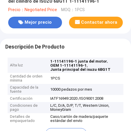
del cilindro de ISUZU 6BG1T 1-11141196-1
Precio：Negotiated Price
MOQ：1PCS
Mejor precio
Contactar ahora
Descripción De Producto
,
1-11141196-1 junta del motor
Alta luz
,
OEM 1-11141196-1
Junta principal del isuzu 6BG1T
Cantidad de orden
1PCS
mínima
Capacidad de la
10000 pedazos por mes
fuente
Certificación
IATF16949:2020 /ISO9001:2008
Condiciones de
L/C, D/A, D/P, T/T, Western Union,
pago
MoneyGram
Detalles de
Caso/cartón de madera/paquete
empaquetado
estándar del envío