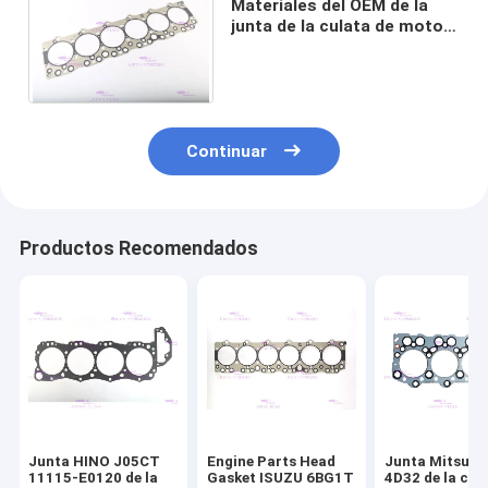
Materiales del OEM de la
junta de la culata de motor
del cilindro de ISUZU 6BG1T
1-11141196-1
Continuar
Productos Recomendados
Junta HINO J05CT
Engine Parts Head
Junta Mitsubi
11115-E0120 de la
Gasket ISUZU 6BG1T
4D32 de la cul