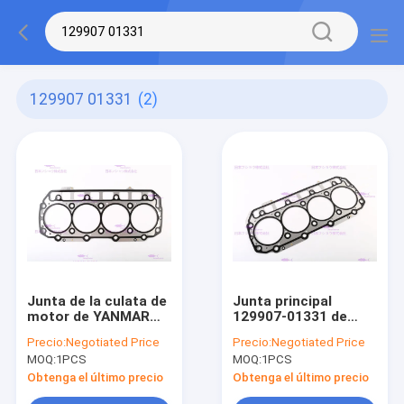
129907 01331
(2)
Junta de la culata de
Junta principal
motor de YANMAR
129907-01331 de
4TNV98 129907-
Yanmar del motor
Precio:
Negotiated Price
Precio:
Negotiated Price
01331
4TNV98 12 meses de
MOQ:
1PCS
MOQ:
1PCS
garantía
Obtenga el último precio
Obtenga el último precio