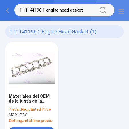
1 11141196 1 Engine Head Gasket
(1)
Materiales del OEM
de la junta de la
culata de motor del
Precio:
Negotiated Price
cilindro de ISUZU
MOQ:
1PCS
6BG1T 1-11141196-1
Obtenga el último precio