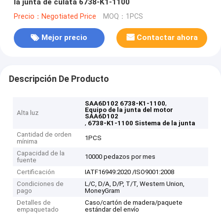
la junta de culata 6738-K1-1100
Precio：Negotiated Price
MOQ：1PCS
Mejor precio
Contactar ahora
Descripción De Producto
,
SAA6D102 6738-K1-1100
Equipo de la junta del motor
Alta luz
SAA6D102
,
6738-K1-1100 Sistema de la junta
Cantidad de orden
1PCS
mínima
Capacidad de la
10000 pedazos por mes
fuente
Certificación
IATF16949:2020 /ISO9001:2008
Condiciones de
L/C, D/A, D/P, T/T, Western Union,
pago
MoneyGram
Detalles de
Caso/cartón de madera/paquete
empaquetado
estándar del envío