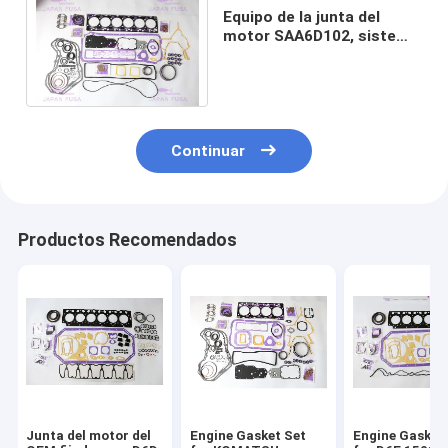
Equipo de la junta del
motor SAA6D102, sistema
de la junta de culata 6738-
K1-1100
Continuar
Productos Recomendados
Junta del motor del
Engine Gasket Set
Engine Gasket