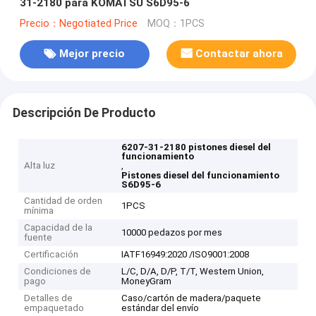
31-2180 para KOMATSU S6D95-6
Precio：Negotiated Price
MOQ：1PCS
Mejor precio
Contactar ahora
Descripción De Producto
6207-31-2180 pistones diesel del
funcionamiento
Alta luz
,
Pistones diesel del funcionamiento
S6D95-6
Cantidad de orden
1PCS
mínima
Capacidad de la
10000 pedazos por mes
fuente
Certificación
IATF16949:2020 /ISO9001:2008
Condiciones de
L/C, D/A, D/P, T/T, Western Union,
pago
MoneyGram
Detalles de
Caso/cartón de madera/paquete
empaquetado
estándar del envío