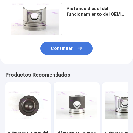
Pistones diesel del
funcionamiento del OEM
6207-31-2180 para
KOMATSU S6D95-6
Continuar
Productos Recomendados
Diámetro 110m m del
Diámetro 111m m del
Diámetro 95m 