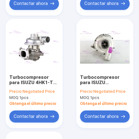
Contactar ahora
Contactar ahora
Turbocompresor
Turbocompresor
para ISUZU 4HK1-TC
para ISUZU
8-98022822-1
6BG1/ZX200A3 1-
Precio:
Negotiated Price
Precio:
Negotiated Price
14400377-0
MOQ:
1pcs
MOQ:
1pcs
Obtenga el último precio
Obtenga el último precio
Contactar ahora
Contactar ahora