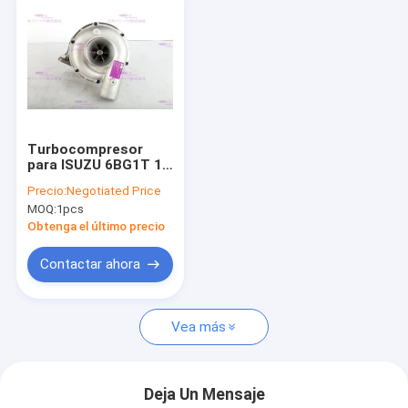
Turbocompresor
para ISUZU 6BG1T 1-
14400377-0
Precio:
Negotiated Price
MOQ:
1pcs
Obtenga el último precio
Contactar ahora
Vea más
Deja Un Mensaje