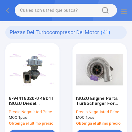
Piezas Del Turbocompresor Del Motor
(41)
8-94418320-0 4BD1T
ISUZU Engine Parts
ISUZU Diesel
Turbocharger For
Turbocharger
4BG1T 8-97115972-0
Precio:
Negotiated Price
Precio:
Negotiated Price
MOQ:
1pcs
MOQ:
1pcs
Obtenga el último precio
Obtenga el último precio