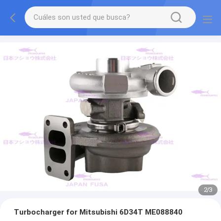
2
/
3
Turbocharger for Mitsubishi 6D34T ME088840