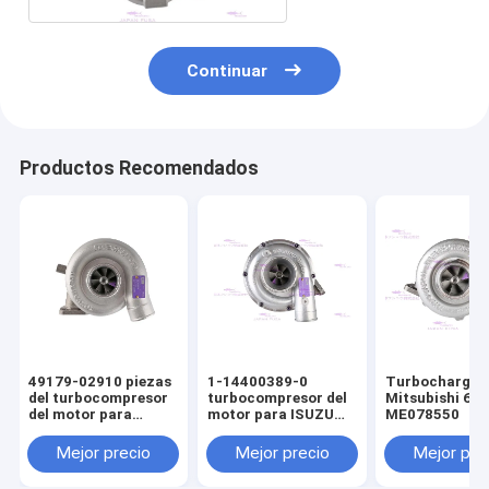
Continuar
Productos Recomendados
49179-02910 piezas
1-14400389-0
Turbocharger 
del turbocompresor
turbocompresor del
Mitsubishi 6D
del motor para
motor para ISUZU
ME078550
Mitsubishi C6.4
6BG1T
E320D
Mejor precio
Mejor precio
Mejor pre