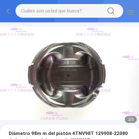
2
/
3
Diámetro 98m m del pistón 4TNV98T 129908-22080