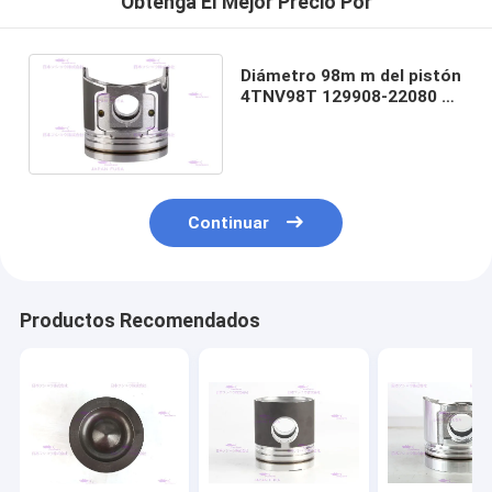
Obtenga El Mejor Precio Por
Diámetro 98m m del pistón
4TNV98T 129908-22080 de
las piezas del motor de
YANMAR
Continuar
Productos Recomendados