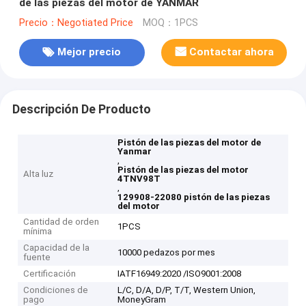
de las piezas del motor de YANMAR
Precio：Negotiated Price
MOQ：1PCS
Mejor precio
Contactar ahora
Descripción De Producto
Pistón de las piezas del motor de
Yanmar
,
Pistón de las piezas del motor
Alta luz
4TNV98T
,
129908-22080 pistón de las piezas
del motor
Cantidad de orden
1PCS
mínima
Capacidad de la
10000 pedazos por mes
fuente
Certificación
IATF16949:2020 /ISO9001:2008
Condiciones de
L/C, D/A, D/P, T/T, Western Union,
pago
MoneyGram