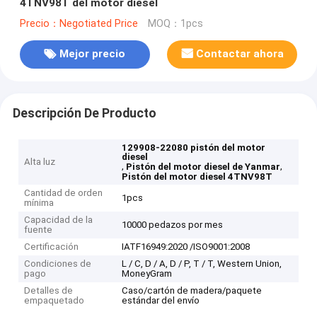
4TNV98T del motor diesel
Precio：Negotiated Price
MOQ：1pcs
Mejor precio
Contactar ahora
Descripción De Producto
129908-22080 pistón del motor
diesel
Alta luz
,
,
Pistón del motor diesel de Yanmar
Pistón del motor diesel 4TNV98T
Cantidad de orden
1pcs
mínima
Capacidad de la
10000 pedazos por mes
fuente
Certificación
IATF16949:2020 /ISO9001:2008
Condiciones de
L / C, D / A, D / P, T / T, Western Union,
pago
MoneyGram
Detalles de
Caso/cartón de madera/paquete
empaquetado
estándar del envío