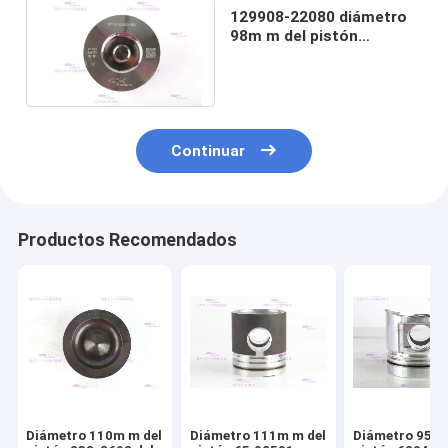
129908-22080 diámetro
98m m del pistón
YANMAR 4TNV98T del
motor diesel
Continuar
Productos Recomendados
Diámetro 110m m del
Diámetro 111m m del
Diámetro 95m 