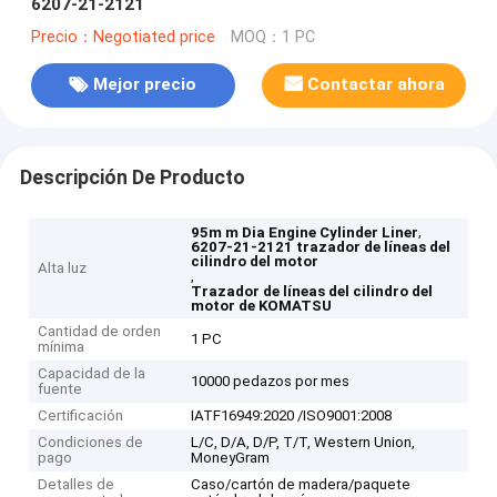
6207-21-2121
Precio：Negotiated price
MOQ：1 PC
Mejor precio
Contactar ahora
Descripción De Producto
,
95m m Dia Engine Cylinder Liner
6207-21-2121 trazador de líneas del
cilindro del motor
Alta luz
,
Trazador de líneas del cilindro del
motor de KOMATSU
Cantidad de orden
1 PC
mínima
Capacidad de la
10000 pedazos por mes
fuente
Certificación
IATF16949:2020 /ISO9001:2008
Condiciones de
L/C, D/A, D/P, T/T, Western Union,
pago
MoneyGram
Detalles de
Caso/cartón de madera/paquete