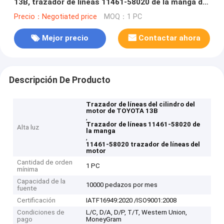
13B, trazador de líneas 11461-58020 de la manga del
cilindro
Precio：Negotiated price
MOQ：1 PC
Mejor precio
Contactar ahora
Descripción De Producto
Trazador de líneas del cilindro del
motor de TOYOTA 13B
,
Trazador de líneas 11461-58020 de
Alta luz
la manga
,
11461-58020 trazador de líneas del
motor
Cantidad de orden
1 PC
mínima
Capacidad de la
10000 pedazos por mes
fuente
Certificación
IATF16949:2020 /ISO9001:2008
Condiciones de
L/C, D/A, D/P, T/T, Western Union,
pago
MoneyGram