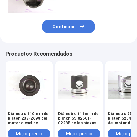
130602-00635 NUEVO
Continuar
Productos Recomendados
Diámetro 110m m del
Diámetro 111m m del
Diámetro 95m 
pistón 238-2698 del
pistón 65.02501-
pistón 6204-3
motor diesel de
0228B de las piezas
del motor diese
CATERPILLARR C7
del motor de
KOMATSU S4D
DOOSAN DE08T
2
Mejor precio
Mejor precio
Mejor pre