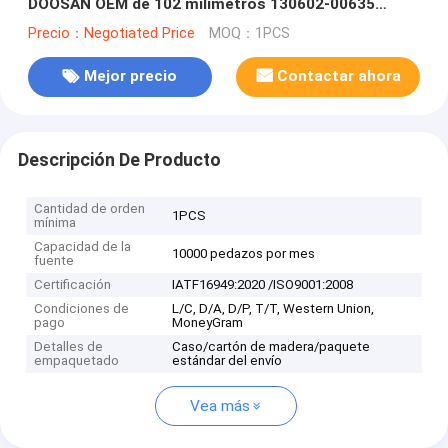
DOOSAN OEM de 102 milímetros 130602-00635
NUEVO
Precio：Negotiated Price
MOQ：1PCS
Mejor precio
Contactar ahora
Descripción De Producto
Cantidad de orden
1PCS
mínima
Capacidad de la
10000 pedazos por mes
fuente
Certificación
IATF16949:2020 /ISO9001:2008
Condiciones de
L/C, D/A, D/P, T/T, Western Union,
pago
MoneyGram
Detalles de
Caso/cartón de madera/paquete
empaquetado
estándar del envío
Vea más