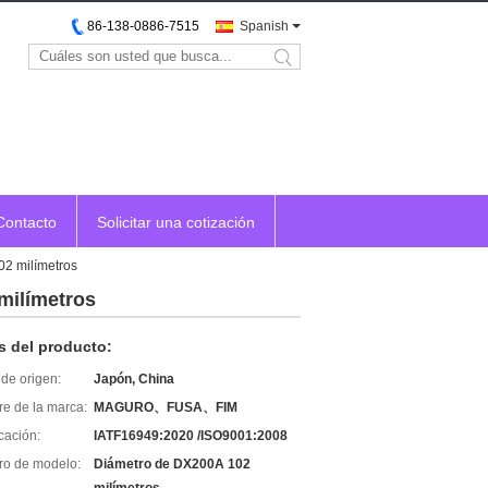
86-138-0886-7515
Spanish
search
Contacto
Solicitar una cotización
2 milímetros
milímetros
s del producto:
de origen:
Japón, China
e de la marca:
MAGURO、FUSA、FIM
icación:
IATF16949:2020 /ISO9001:2008
o de modelo:
Diámetro de DX200A 102