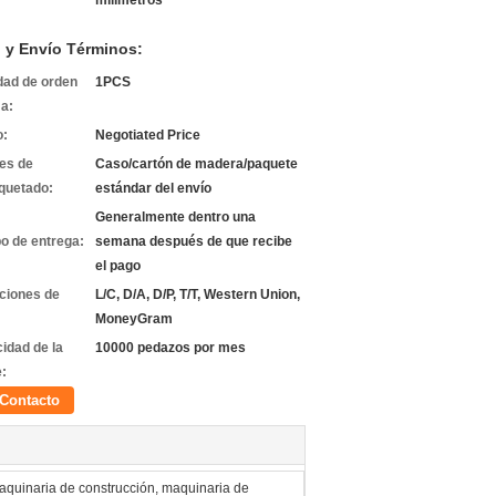
milímetros
 y Envío Términos:
dad de orden
1PCS
a:
o:
Negotiated Price
les de
Caso/cartón de madera/paquete
quetado:
estándar del envío
Generalmente dentro una
o de entrega:
semana después de que recibe
el pago
ciones de
L/C, D/A, D/P, T/T, Western Union,
MoneyGram
idad de la
10000 pedazos por mes
e:
Contacto
maquinaria de construcción, maquinaria de