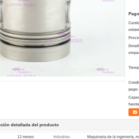
Pago
Canti
mínim
Preci
Detal
empa
Tiemp
Condi
pago:
Capac
fuent
ción detallada del producto
12 meses
Industrias
Maquinaria de la ingeniería, 