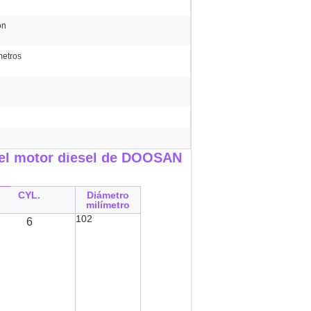
ón
metros
el motor diesel de DOOSAN
__
CYL.
Diámetro
milímetro
102
6