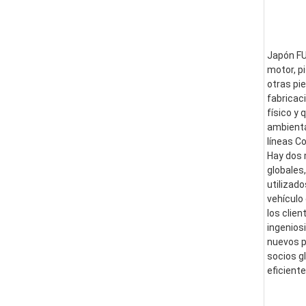
Japón FUS
motor, pi
otras pi
fabricac
físico y
ambienta
líneas C
Hay dos 
globales
utilizad
vehículo
los clie
ingenios
nuevos p
socios g
eficient