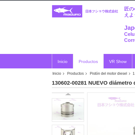
匠の
えよ
Jap
Celu
Corr
Inicio
Productos
VR Show
Inicio
Productos
Pistón del motor diesel
1
Vr
130602-00281 NUEVO diámetro d