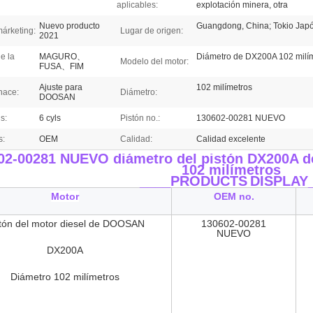
aplicables:
explotación minera, otra
Nuevo producto
Guangdong, China; Tokio Jap
márketing:
Lugar de origen:
2021
e la
MAGURO、
Diámetro de DX200A 102 milí
Modelo del motor:
FUSA、FIM
Ajuste para
102 milímetros
hace:
Diámetro:
DOOSAN
s:
6 cyls
Pistón no.:
130602-00281 NUEVO
s:
OEM
Calidad:
Calidad excelente
02-00281 NUEVO diámetro del pistón DX200A d
102 milímetros
____PRODUCTS
DISPLAY
Motor
OEM no.
tón del motor diesel de DOOSAN
130602-00281
NUEVO
DX200A
Diámetro
102 milímetros