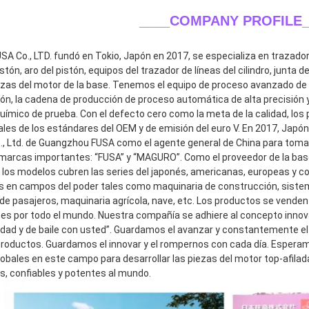
____COMPANY PROFILE_
A Co., LTD. fundó en Tokio, Japón en 2017, se especializa en trazador de
stón, aro del pistón, equipos del trazador de líneas del cilindro, junta de
ezas del motor de la base. Tenemos el equipo de proceso avanzado de c
ión, la cadena de producción de proceso automática de alta precisión y
 químico de prueba. Con el defecto cero como la meta de la calidad, lo
les de los estándares del OEM y de emisión del euro V. En 2017, Japón F
o., Ltd. de Guangzhou FUSA como el agente general de China para tomar
marcas importantes: “FUSA” y “MAGURO”. Como el proveedor de la base
, los modelos cubren las series del japonés, americanas, europeas y 
os en campos del poder tales como maquinaria de construcción, sistem
 de pasajeros, maquinaria agrícola, nave, etc. Los productos se venden
ntes por todo el mundo. Nuestra compañía se adhiere al concepto innov
idad y de baile con usted”. Guardamos el avanzar y constantemente el d
roductos. Guardamos el innovar y el rompernos con cada día. Esperam
lobales en este campo para desarrollar las piezas del motor top-afilada
es, confiables y potentes al mundo.