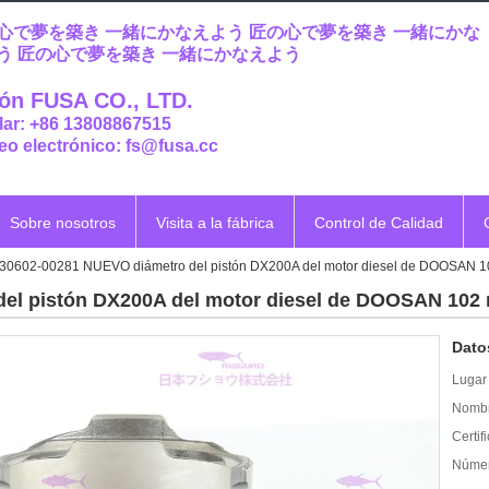
心で夢を築き 一緒にかなえよう 匠の心で夢を築き 一緒にかな
う 匠の心で夢を築き 一緒にかなえよう
ón FUSA CO., LTD.
lar: +86 13808867515
eo electrónico: fs@fusa.cc
Sobre nosotros
Visita a la fábrica
Control de Calidad
30602-00281 NUEVO diámetro del pistón DX200A del motor diesel de DOOSAN 10
el pistón DX200A del motor diesel de DOOSAN 102 
Dato
Lugar 
Nombr
Certif
Númer