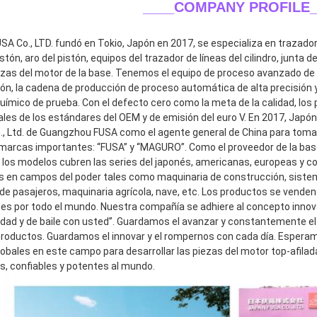
____COMPANY PROFILE_
A Co., LTD. fundó en Tokio, Japón en 2017, se especializa en trazador de
stón, aro del pistón, equipos del trazador de líneas del cilindro, junta de
ezas del motor de la base. Tenemos el equipo de proceso avanzado de c
ión, la cadena de producción de proceso automática de alta precisión y
 químico de prueba. Con el defecto cero como la meta de la calidad, lo
les de los estándares del OEM y de emisión del euro V. En 2017, Japón F
o., Ltd. de Guangzhou FUSA como el agente general de China para tomar
marcas importantes: “FUSA” y “MAGURO”. Como el proveedor de la base
, los modelos cubren las series del japonés, americanas, europeas y 
os en campos del poder tales como maquinaria de construcción, sistem
 de pasajeros, maquinaria agrícola, nave, etc. Los productos se venden
ntes por todo el mundo. Nuestra compañía se adhiere al concepto innov
idad y de baile con usted”. Guardamos el avanzar y constantemente el d
roductos. Guardamos el innovar y el rompernos con cada día. Esperam
lobales en este campo para desarrollar las piezas del motor top-afilada
es, confiables y potentes al mundo.