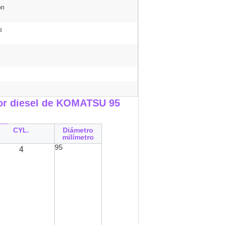
ón
s
tor diesel de KOMATSU 95
__
CYL.
Diámetro
milímetro
95
4