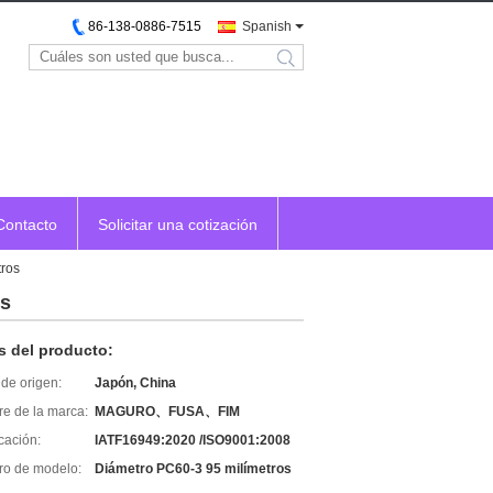
86-138-0886-7515
Spanish
search
Contacto
Solicitar una cotización
tros
os
s del producto:
de origen:
Japón, China
e de la marca:
MAGURO、FUSA、FIM
icación:
IATF16949:2020 /ISO9001:2008
o de modelo:
Diámetro PC60-3 95 milímetros