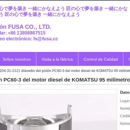
心で夢を築き 一緒にかなえよう 匠の心で夢を築き 一緒にかな
う 匠の心で夢を築き 一緒にかなえよう
ón FUSA CO., LTD.
lar: +86 13808867515
eo electrónico: fs@fusa.cc
Sobre nosotros
Visita a la fábrica
Control de Calidad
204-31-2121 diámetro del pistón PC60-3 del motor diesel de KOMATSU 95 milíme
ón PC60-3 del motor diesel de KOMATSU 95 milímetr
Dato
Lugar 
Nombr
Certif
Númer