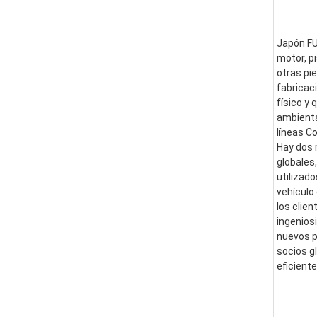
Japón FUS
motor, pi
otras pi
fabricac
físico y
ambienta
líneas C
Hay dos 
globales
utilizad
vehículo
los clie
ingenios
nuevos p
socios g
eficient