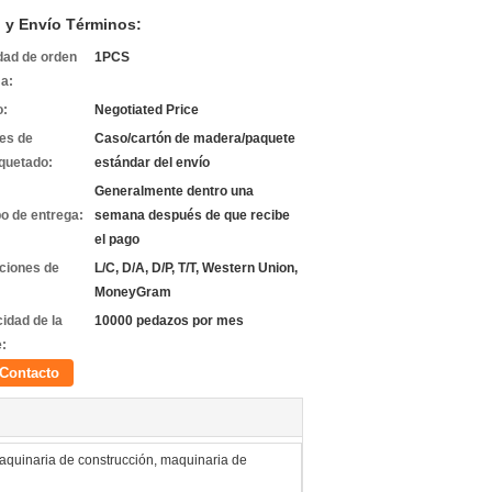
 y Envío Términos:
dad de orden
1PCS
a:
o:
Negotiated Price
les de
Caso/cartón de madera/paquete
quetado:
estándar del envío
Generalmente dentro una
o de entrega:
semana después de que recibe
el pago
ciones de
L/C, D/A, D/P, T/T, Western Union,
MoneyGram
idad de la
10000 pedazos por mes
e:
Contacto
maquinaria de construcción, maquinaria de