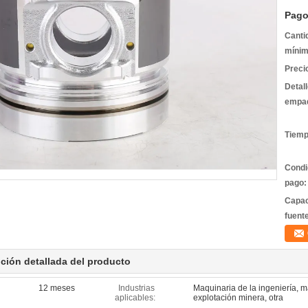
Pago
Canti
mínim
Preci
Detal
empa
Tiemp
Condi
pago:
Capac
fuent
ción detallada del producto
12 meses
Industrias
Maquinaria de la ingeniería, 
aplicables:
explotación minera, otra