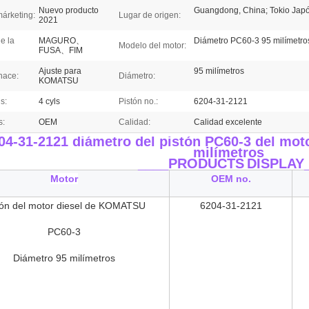
Nuevo producto
Guangdong, China; Tokio Jap
márketing:
Lugar de origen:
2021
e la
MAGURO、
Diámetro PC60-3 95 milímetro
Modelo del motor:
FUSA、FIM
Ajuste para
95 milímetros
hace:
Diámetro:
KOMATSU
s:
4 cyls
Pistón no.:
6204-31-2121
s:
OEM
Calidad:
Calidad excelente
04-31-2121 diámetro del pistón PC60-3 del mo
milímetros
____PRODUCTS
DISPLAY
Motor
OEM no.
tón del motor diesel de KOMATSU
6204-31-2121
PC60-3
Diámetro 95 milímetros